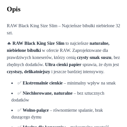
Opis
RAW Black King Size Slim – Najcieńsze bibułki niebielone 32
szt.
🔥
RAW Black King Size Slim
to najcieńsze
naturalne,
niebielone bibułki
w ofercie RAW. Zaprojektowane dla
prawdziwych koneserów, którzy cenią
czysty smak suszu
, bez
zbędnych dodatków.
Ultra cienki papier
sprawia, że dym jest
czystszy, delikatniejszy
i jeszcze bardziej intensywny.
✅
Ekstremalnie cienkie
– minimalny wpływ na smak
✅
Niechlorowane, naturalne
– bez sztucznych
dodatków
✅
Wolno-palące
– równomierne spalanie, brak
duszącego dymu