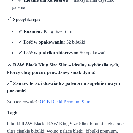
✅
Idealne dla koneserów
– maksymalna czystość
palenia
📏
Specyfikacja:
✔
Rozmiar:
King Size Slim
✔
Ilość w opakowaniu:
32 bibułki
✔
Ilość w pudełku zbiorczym:
50 opakowań
🔥
RAW Black King Size Slim – idealny wybór dla tych,
którzy chcą poczuć prawdziwy smak dymu!
🔗
Zamów teraz i doświadcz palenia na zupełnie nowym
poziomie!
Zobacz również:
OCB Bletki Premium Slim
Tagi:
bibułki RAW Black, RAW King Size Slim, bibułki niebielone,
ultra cienkie bibułki, wolno-palące bletki, bibułki premium,