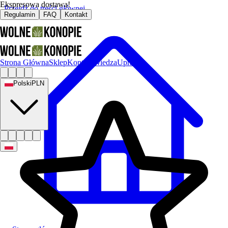
Ekspresowa dostawa!
Przejdź do treści głównej
Regulamin
FAQ
Kontakt
Strona Główna
Sklep
Kontakt
Wiedza
Uprawa
Polski
PLN