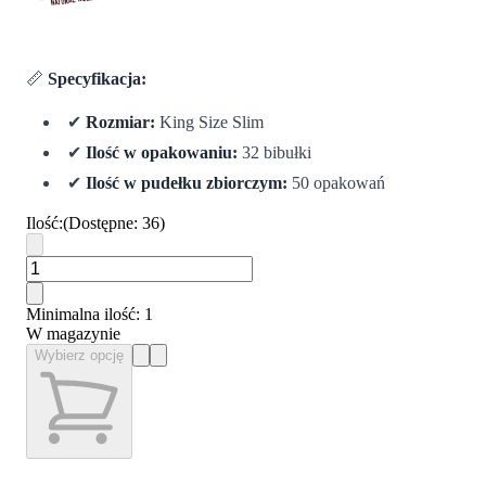
📏
Specyfikacja:
✔
Rozmiar:
King Size Slim
✔
Ilość w opakowaniu:
32 bibułki
✔
Ilość w pudełku zbiorczym:
50 opakowań
Ilość
:
(
Dostępne
:
36
)
Minimalna ilość
: 1
W magazynie
Wybierz opcję