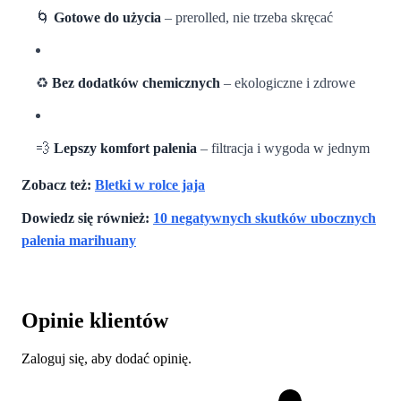
🌀
Gotowe do użycia
– prerolled, nie trzeba skręcać
♻️
Bez dodatków chemicznych
– ekologiczne i zdrowe
💨
Lepszy komfort palenia
– filtracja i wygoda w jednym
Zobacz też:
Bletki w rolce jaja
Dowiedz się również:
10 negatywnych skutków ubocznych
palenia marihuany
Opinie klientów
Zaloguj się, aby dodać opinię.