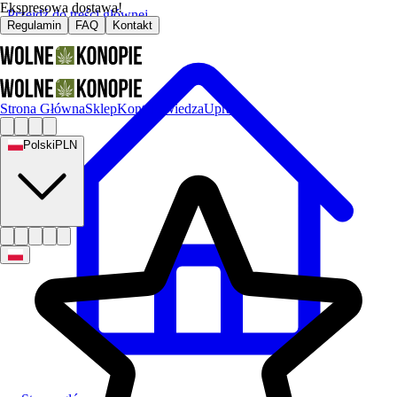
Ekspresowa dostawa!
Przejdź do treści głównej
Regulamin
FAQ
Kontakt
Strona Główna
Sklep
Kontakt
Wiedza
Uprawa
Polski
PLN