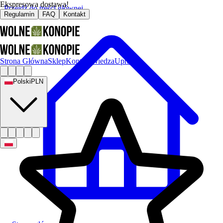
Ekspresowa dostawa!
Przejdź do treści głównej
Regulamin
FAQ
Kontakt
Strona Główna
Sklep
Kontakt
Wiedza
Uprawa
Polski
PLN