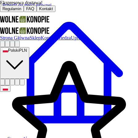
Ekspresowa dostawa!
Przejdź do treści głównej
Regulamin
FAQ
Kontakt
Strona Główna
Sklep
Kontakt
Wiedza
Uprawa
Polski
PLN