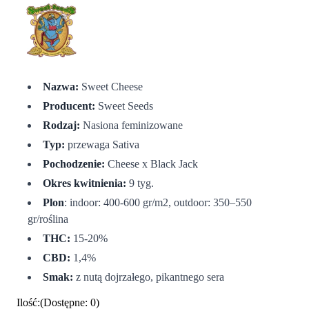
Nazwa:
Sweet Cheese
Producent:
Sweet Seeds
Rodzaj:
Nasiona feminizowane
Typ:
przewaga Sativa
Pochodzenie:
Cheese x Black Jack
Okres kwitnienia:
9 tyg.
Plon
: indoor: 400-600 gr/m2, outdoor: 350–550
gr/roślina
THC:
15-20%
CBD:
1,4%
Smak:
z nutą dojrzałego, pikantnego sera
Ilość
:
(
Dostępne
:
0
)