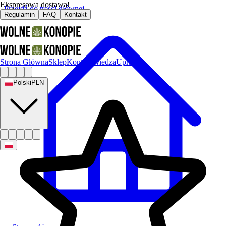
Ekspresowa dostawa!
Przejdź do treści głównej
Regulamin
FAQ
Kontakt
Strona Główna
Sklep
Kontakt
Wiedza
Uprawa
Polski
PLN