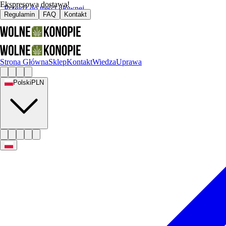
Ekspresowa dostawa!
Przejdź do treści głównej
Regulamin
FAQ
Kontakt
Strona Główna
Sklep
Kontakt
Wiedza
Uprawa
Polski
PLN