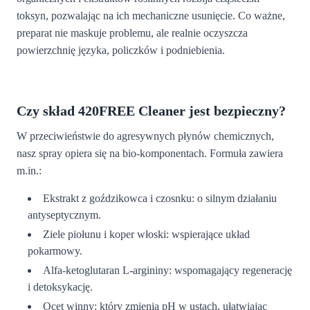
toksyn, pozwalając na ich mechaniczne usunięcie. Co ważne,
preparat nie maskuje problemu, ale realnie oczyszcza
powierzchnię języka, policzków i podniebienia.
Czy skład 420FREE Cleaner jest bezpieczny?
W przeciwieństwie do agresywnych płynów chemicznych,
nasz spray opiera się na bio-komponentach. Formuła zawiera
m.in.:
Ekstrakt z goździkowca i czosnku: o silnym działaniu
antyseptycznym.
Ziele piołunu i koper włoski: wspierające układ
pokarmowy.
Alfa-ketoglutaran L-argininy: wspomagający regenerację
i detoksykację.
Ocet winny: który zmienia pH w ustach, ułatwiając