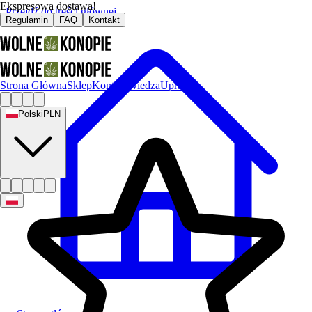
Ekspresowa dostawa!
Przejdź do treści głównej
Regulamin
FAQ
Kontakt
Strona Główna
Sklep
Kontakt
Wiedza
Uprawa
Polski
PLN