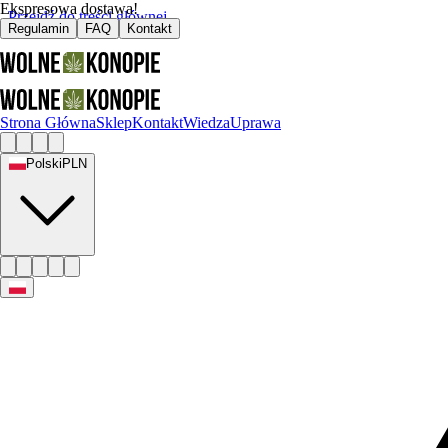
Ekspresowa dostawa!
Przejdź do treści głównej
Regulamin
FAQ
Kontakt
Strona Główna
Sklep
Kontakt
Wiedza
Uprawa
Polski
PLN