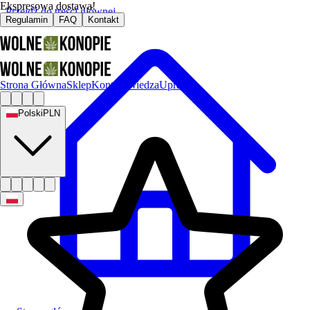
Ekspresowa dostawa!
Przejdź do treści głównej
Regulamin
FAQ
Kontakt
Strona Główna
Sklep
Kontakt
Wiedza
Uprawa
Polski
PLN