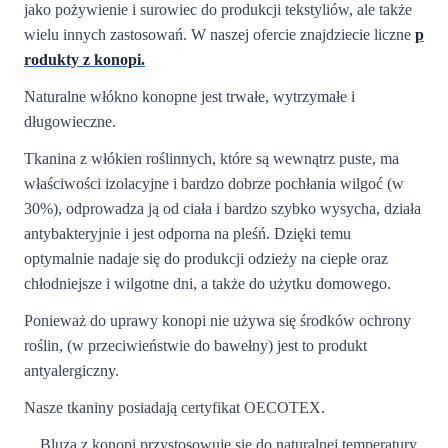
jako pożywienie i surowiec do produkcji tekstyliów, ale także
wielu innych zastosowań. W naszej ofercie znajdziecie liczne
p
rodukty z konopi.
Naturalne włókno konopne jest trwałe, wytrzymałe i
długowieczne.
Tkanina z włókien roślinnych, które są wewnątrz puste, ma
właściwości izolacyjne i bardzo dobrze pochłania wilgoć (w
30%), odprowadza ją od ciała i bardzo szybko wysycha, działa
antybakteryjnie i jest odporna na pleśń. Dzięki temu
optymalnie nadaje się do produkcji odzieży na ciepłe oraz
chłodniejsze i wilgotne dni, a także do użytku domowego.
Ponieważ do uprawy konopi nie używa się środków ochrony
roślin, (w przeciwieństwie do bawełny) jest to produkt
antyalergiczny.
Nasze tkaniny posiadają certyfikat OECOTEX.
Bluza z konopi przystosowuje się do naturalnej temperatury