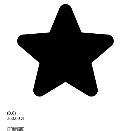
(
0.0
)
360.00 zł