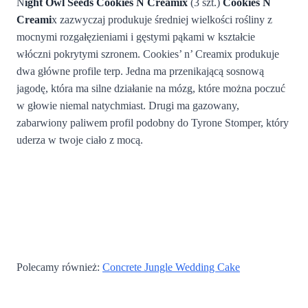
N
ight Owl Seeds Cookies N Creamix
(3 szt.)
Cookies N
Creami
x zazwyczaj produkuje średniej wielkości rośliny z
mocnymi rozgałęzieniami i gęstymi pąkami w kształcie
włóczni pokrytymi szronem. Cookies’ n’ Creamix produkuje
dwa główne profile terp. Jedna ma przenikającą sosnową
jagodę, która ma silne działanie na mózg, które można poczuć
w głowie niemal natychmiast. Drugi ma gazowany,
zabarwiony paliwem profil podobny do Tyrone Stomper, który
uderza w twoje ciało z mocą.
Polecamy również:
Concrete Jungle Wedding Cake