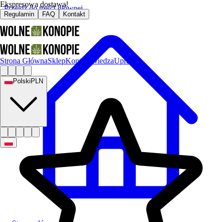
Ekspresowa dostawa!
Przejdź do treści głównej
Regulamin
FAQ
Kontakt
Strona Główna
Sklep
Kontakt
Wiedza
Uprawa
Polski
PLN