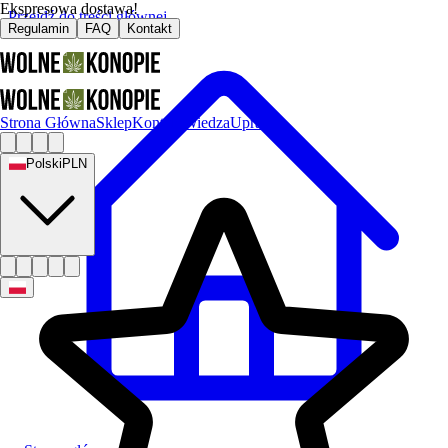
Ekspresowa dostawa!
Przejdź do treści głównej
Regulamin
FAQ
Kontakt
Strona Główna
Sklep
Kontakt
Wiedza
Uprawa
Polski
PLN