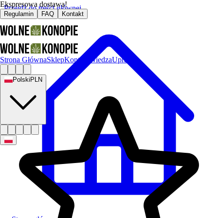
Ekspresowa dostawa!
Przejdź do treści głównej
Regulamin
FAQ
Kontakt
Strona Główna
Sklep
Kontakt
Wiedza
Uprawa
Polski
PLN