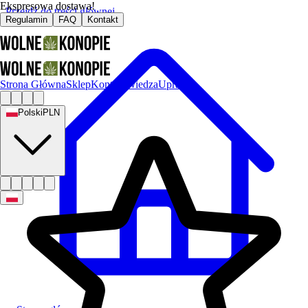
Ekspresowa dostawa!
Przejdź do treści głównej
Regulamin
FAQ
Kontakt
Strona Główna
Sklep
Kontakt
Wiedza
Uprawa
Polski
PLN