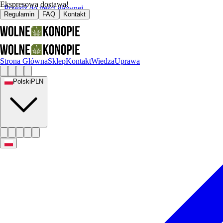
Ekspresowa dostawa!
Przejdź do treści głównej
Regulamin
FAQ
Kontakt
Strona Główna
Sklep
Kontakt
Wiedza
Uprawa
Polski
PLN