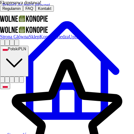
Ekspresowa dostawa!
Przejdź do treści głównej
Regulamin
FAQ
Kontakt
Strona Główna
Sklep
Kontakt
Wiedza
Uprawa
Polski
PLN