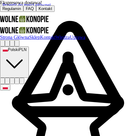
Ekspresowa dostawa!
Przejdź do treści głównej
Regulamin
FAQ
Kontakt
Strona Główna
Sklep
Kontakt
Wiedza
Uprawa
Polski
PLN