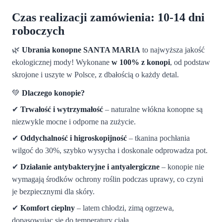
Czas realizacji zamówienia:
10-14 dni
roboczych
🌿
Ubrania konopne SANTA MARIA
to najwyższa jakość
ekologicznej mody! Wykonane
w 100% z konopi
, od podstaw
skrojone i uszyte w Polsce, z dbałością o każdy detal.
💚
Dlaczego konopie?
✔
Trwałość i wytrzymałość
– naturalne włókna konopne są
niezwykle mocne i odporne na zużycie.
✔
Oddychalność i higroskopijność
– tkanina pochłania
wilgoć do 30%, szybko wysycha i doskonale odprowadza pot.
✔
Działanie antybakteryjne i antyalergiczne
– konopie nie
wymagają środków ochrony roślin podczas uprawy, co czyni
je bezpiecznymi dla skóry.
✔
Komfort cieplny
– latem chłodzi, zimą ogrzewa,
dopasowując się do temperatury ciała.