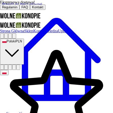
Ekspresowa dostawa!
Przejdź do treści głównej
Regulamin
FAQ
Kontakt
Strona Główna
Sklep
Kontakt
Wiedza
Uprawa
Polski
PLN