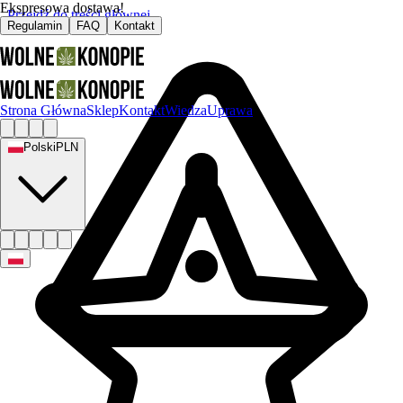
Ekspresowa dostawa!
Przejdź do treści głównej
Regulamin
FAQ
Kontakt
Strona Główna
Sklep
Kontakt
Wiedza
Uprawa
Polski
PLN