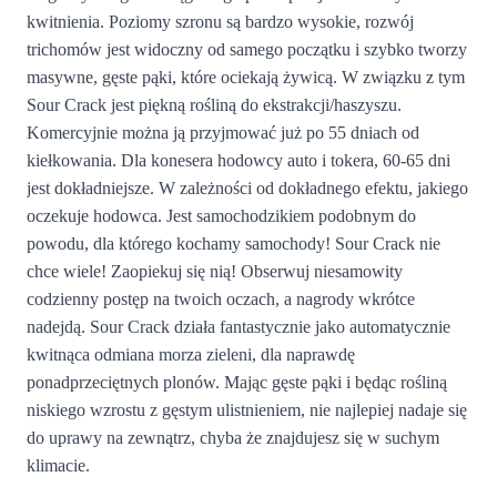
kwitnienia. Poziomy szronu są bardzo wysokie, rozwój
trichomów jest widoczny od samego początku i szybko tworzy
masywne, gęste pąki, które ociekają żywicą. W związku z tym
Sour Crack jest piękną rośliną do ekstrakcji/haszyszu.
Komercyjnie można ją przyjmować już po 55 dniach od
kiełkowania. Dla konesera hodowcy auto i tokera, 60-65 dni
jest dokładniejsze. W zależności od dokładnego efektu, jakiego
oczekuje hodowca. Jest samochodzikiem podobnym do
powodu, dla którego kochamy samochody! Sour Crack nie
chce wiele! Zaopiekuj się nią! Obserwuj niesamowity
codzienny postęp na twoich oczach, a nagrody wkrótce
nadejdą. Sour Crack działa fantastycznie jako automatycznie
kwitnąca odmiana morza zieleni, dla naprawdę
ponadprzeciętnych plonów. Mając gęste pąki i będąc rośliną
niskiego wzrostu z gęstym ulistnieniem, nie najlepiej nadaje się
do uprawy na zewnątrz, chyba że znajdujesz się w suchym
klimacie.