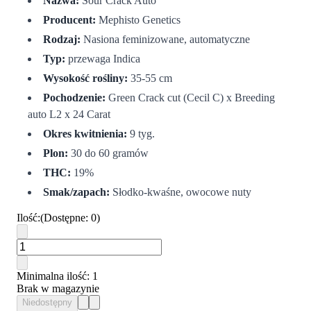
Nazwa:
Sour Crack Auto
Producent:
Mephisto Genetics
Rodzaj:
Nasiona feminizowane, automatyczne
Typ:
przewaga Indica
Wysokość rośliny:
35-55 cm
Pochodzenie:
Green Crack cut (Cecil C) x Breeding
auto L2 x 24 Carat
Okres kwitnienia:
9 tyg.
Plon:
30 do 60 gramów
THC:
19%
Smak/zapach:
Słodko-kwaśne, owocowe nuty
Ilość
:
(
Dostępne
:
0
)
Minimalna ilość
: 1
Brak w magazynie
Niedostępny