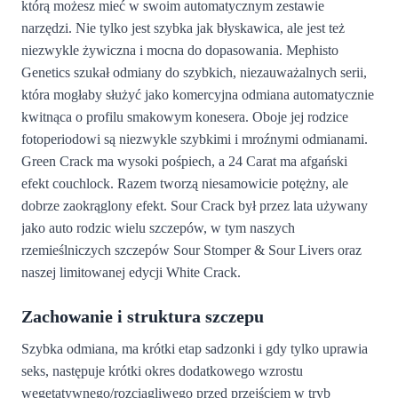
którą możesz mieć w swoim automatycznym zestawie
narzędzi. Nie tylko jest szybka jak błyskawica, ale jest też
niezwykle żywiczna i mocna do dopasowania. Mephisto
Genetics szukał odmiany do szybkich, niezauważalnych serii,
która mogłaby służyć jako komercyjna odmiana automatycznie
kwitnąca o profilu smakowym konesera. Oboje jej rodzice
fotoperiodowi są niezwykle szybkimi i mroźnymi odmianami.
Green Crack ma wysoki pośpiech, a 24 Carat ma afgański
efekt couchlock. Razem tworzą niesamowicie potężny, ale
dobrze zaokrąglony efekt. Sour Crack był przez lata używany
jako auto rodzic wielu szczepów, w tym naszych
rzemieślniczych szczepów Sour Stomper & Sour Livers oraz
naszej limitowanej edycji White Crack.
Zachowanie i struktura szczepu
Szybka odmiana, ma krótki etap sadzonki i gdy tylko uprawia
seks, następuje krótki okres dodatkowego wzrostu
wegetatywnego/rozciągliwego przed przejściem w tryb