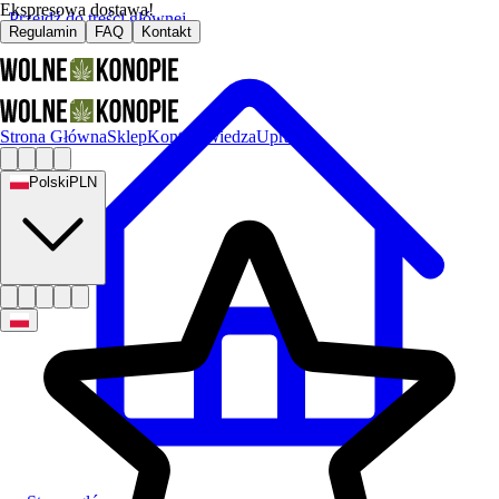
Ekspresowa dostawa!
Przejdź do treści głównej
Regulamin
FAQ
Kontakt
Strona Główna
Sklep
Kontakt
Wiedza
Uprawa
Polski
PLN