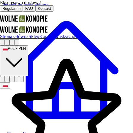
Ekspresowa dostawa!
Przejdź do treści głównej
Regulamin
FAQ
Kontakt
Strona Główna
Sklep
Kontakt
Wiedza
Uprawa
Polski
PLN