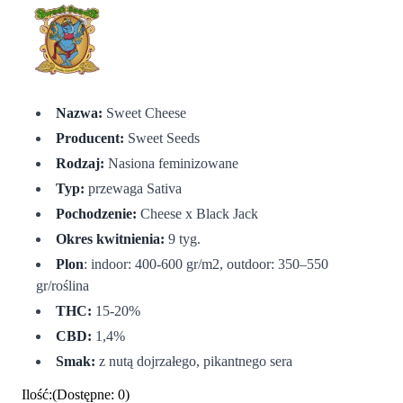
Nazwa:
Sweet Cheese
Producent:
Sweet Seeds
Rodzaj:
Nasiona feminizowane
Typ:
przewaga Sativa
Pochodzenie:
Cheese x Black Jack
Okres kwitnienia:
9 tyg.
Plon
: indoor: 400-600 gr/m2, outdoor: 350–550
gr/roślina
THC:
15-20%
CBD:
1,4%
Smak:
z nutą dojrzałego, pikantnego sera
Ilość
:
(
Dostępne
:
0
)