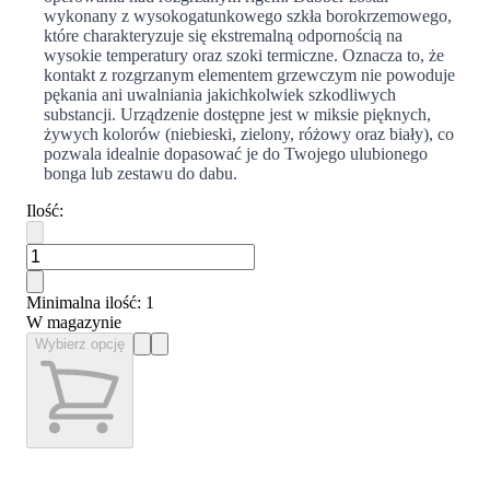
wykonany z wysokogatunkowego szkła borokrzemowego,
które charakteryzuje się ekstremalną odpornością na
wysokie temperatury oraz szoki termiczne. Oznacza to, że
kontakt z rozgrzanym elementem grzewczym nie powoduje
pękania ani uwalniania jakichkolwiek szkodliwych
substancji. Urządzenie dostępne jest w miksie pięknych,
żywych kolorów (niebieski, zielony, różowy oraz biały), co
pozwala idealnie dopasować je do Twojego ulubionego
bonga lub zestawu do dabu.
Ilość
:
Minimalna ilość
: 1
W magazynie
Wybierz opcję