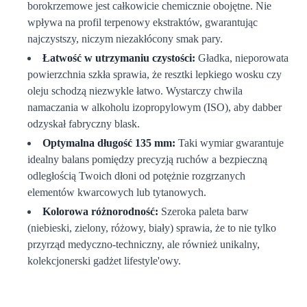
borokrzemowe jest całkowicie chemicznie obojętne. Nie
wpływa na profil terpenowy ekstraktów, gwarantując
najczystszy, niczym niezakłócony smak pary.
Łatwość w utrzymaniu czystości:
Gładka, nieporowata
powierzchnia szkła sprawia, że resztki lepkiego wosku czy
oleju schodzą niezwykle łatwo. Wystarczy chwila
namaczania w alkoholu izopropylowym (ISO), aby dabber
odzyskał fabryczny blask.
Optymalna długość 135 mm:
Taki wymiar gwarantuje
idealny balans pomiędzy precyzją ruchów a bezpieczną
odległością Twoich dłoni od potężnie rozgrzanych
elementów kwarcowych lub tytanowych.
Kolorowa różnorodność:
Szeroka paleta barw
(niebieski, zielony, różowy, biały) sprawia, że to nie tylko
przyrząd medyczno-techniczny, ale również unikalny,
kolekcjonerski gadżet lifestyle'owy.