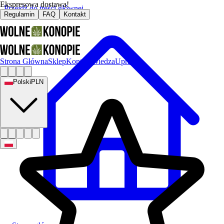
Ekspresowa dostawa!
Przejdź do treści głównej
Regulamin
FAQ
Kontakt
Strona Główna
Sklep
Kontakt
Wiedza
Uprawa
Polski
PLN