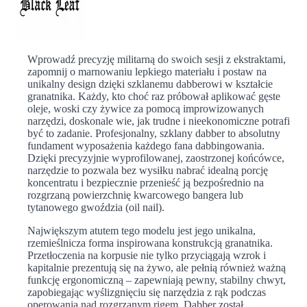
Wprowadź precyzję militarną do swoich sesji z ekstraktami,
zapomnij o marnowaniu lepkiego materiału i postaw na
unikalny design dzięki szklanemu dabberowi w kształcie
granatnika. Każdy, kto choć raz próbował aplikować gęste
oleje, woski czy żywice za pomocą improwizowanych
narzędzi, doskonale wie, jak trudne i nieekonomiczne potrafi
być to zadanie. Profesjonalny, szklany dabber to absolutny
fundament wyposażenia każdego fana dabbingowania.
Dzięki precyzyjnie wyprofilowanej, zaostrzonej końcówce,
narzędzie to pozwala bez wysiłku nabrać idealną porcję
koncentratu i bezpiecznie przenieść ją bezpośrednio na
rozgrzaną powierzchnię kwarcowego bangera lub
tytanowego gwoździa (oil nail).
Największym atutem tego modelu jest jego unikalna,
rzemieślnicza forma inspirowana konstrukcją granatnika.
Przetłoczenia na korpusie nie tylko przyciągają wzrok i
kapitalnie prezentują się na żywo, ale pełnią również ważną
funkcję ergonomiczną – zapewniają pewny, stabilny chwyt,
zapobiegając wyślizgnięciu się narzędzia z rąk podczas
operowania nad rozgrzanym rigem. Dabber został