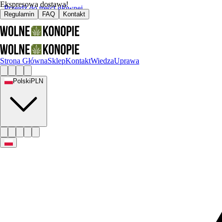
Ekspresowa dostawa!
Przejdź do treści głównej
Regulamin
FAQ
Kontakt
Strona Główna
Sklep
Kontakt
Wiedza
Uprawa
Polski
PLN