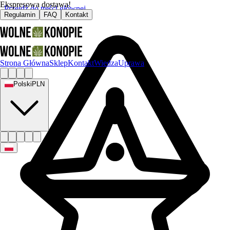
Ekspresowa dostawa!
Przejdź do treści głównej
Regulamin
FAQ
Kontakt
Strona Główna
Sklep
Kontakt
Wiedza
Uprawa
Polski
PLN