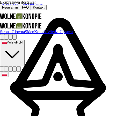
Ekspresowa dostawa!
Przejdź do treści głównej
Regulamin
FAQ
Kontakt
Strona Główna
Sklep
Kontakt
Wiedza
Uprawa
Polski
PLN