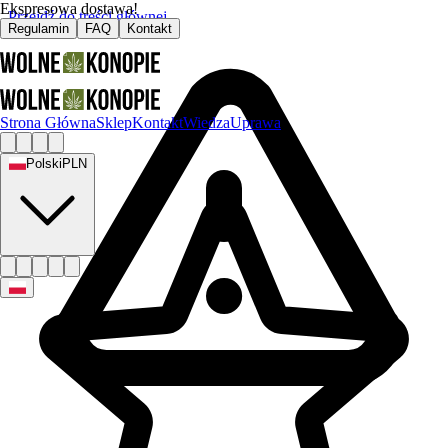
Ekspresowa dostawa!
Przejdź do treści głównej
Regulamin
FAQ
Kontakt
Strona Główna
Sklep
Kontakt
Wiedza
Uprawa
Polski
PLN