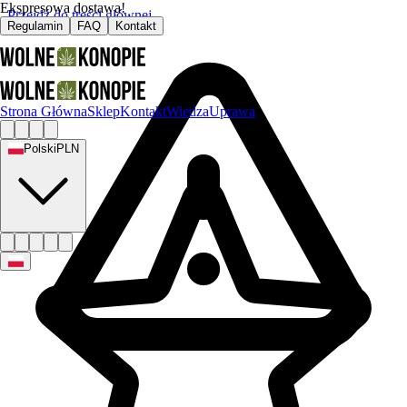
Ekspresowa dostawa!
Przejdź do treści głównej
Regulamin
FAQ
Kontakt
Strona Główna
Sklep
Kontakt
Wiedza
Uprawa
Polski
PLN