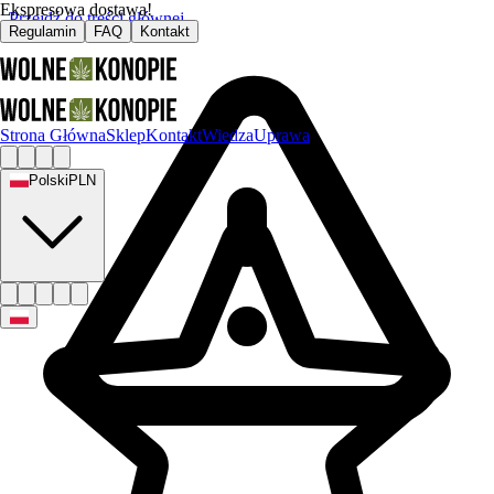
Ekspresowa dostawa!
Przejdź do treści głównej
Regulamin
FAQ
Kontakt
Strona Główna
Sklep
Kontakt
Wiedza
Uprawa
Polski
PLN