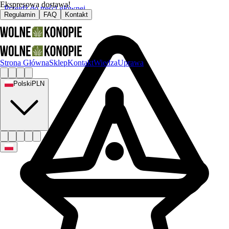
Ekspresowa dostawa!
Przejdź do treści głównej
Regulamin
FAQ
Kontakt
Strona Główna
Sklep
Kontakt
Wiedza
Uprawa
Polski
PLN