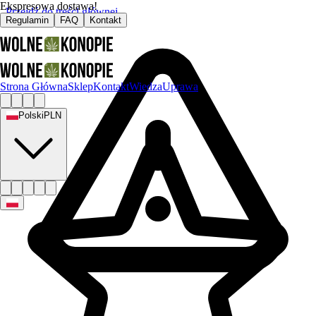
Ekspresowa dostawa!
Przejdź do treści głównej
Regulamin
FAQ
Kontakt
Strona Główna
Sklep
Kontakt
Wiedza
Uprawa
Polski
PLN