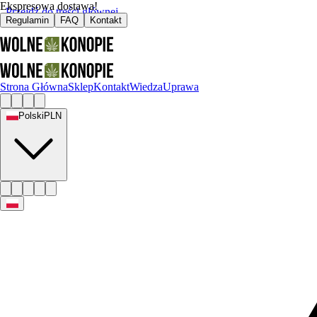
Ekspresowa dostawa!
Przejdź do treści głównej
Regulamin
FAQ
Kontakt
Strona Główna
Sklep
Kontakt
Wiedza
Uprawa
Polski
PLN