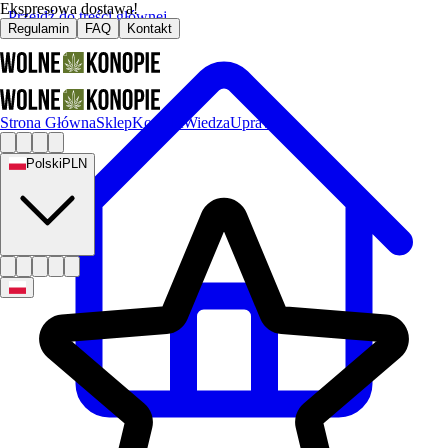
Ekspresowa dostawa!
Przejdź do treści głównej
Regulamin
FAQ
Kontakt
Strona Główna
Sklep
Kontakt
Wiedza
Uprawa
Polski
PLN