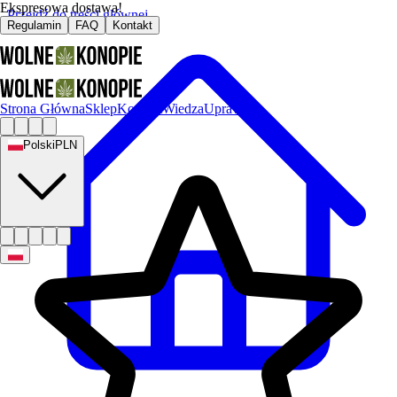
Ekspresowa dostawa!
Przejdź do treści głównej
Regulamin
FAQ
Kontakt
Strona Główna
Sklep
Kontakt
Wiedza
Uprawa
Polski
PLN