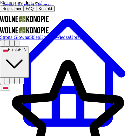
Ekspresowa dostawa!
Przejdź do treści głównej
Regulamin
FAQ
Kontakt
Strona Główna
Sklep
Kontakt
Wiedza
Uprawa
Polski
PLN